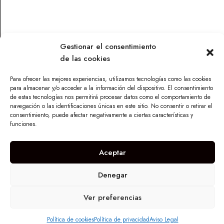
Gestionar el consentimiento
de las cookies
Contacto
Para ofrecer las mejores experiencias, utilizamos tecnologías como las cookies
Parque Torneo Empresarial, Calle Tecnología 26, Edificio
para almacenar y/o acceder a la información del dispositivo. El consentimiento
Vilamar 1, 41015 Sevilla
de estas tecnologías nos permitirá procesar datos como el comportamiento de
navegación o las identificaciones únicas en este sitio. No consentir o retirar el
info@maskandalu.com
consentimiento, puede afectar negativamente a ciertas características y
676 640 294
funciones.
I
n
Aceptar
s
t
a
Denegar
g
r
Copyright © 2024
. Todos los derechos
Mas K'Andalú
a
reservados
Ver preferencias
m
Política de cookies
Política de privacidad
Aviso Legal