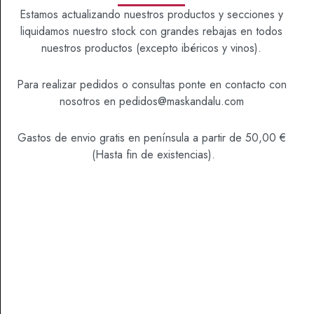
Estamos actualizando nuestros productos y secciones y
SKU
1000178
Sí
No
liquidamos nuestro stock con grandes rebajas en todos
Categoría
Vinos
nuestros productos (excepto ibéricos y vinos).
Para realizar pedidos o consultas ponte en contacto con
nosotros en
pedidos@maskandalu.com
Gastos de envio gratis en península a partir de 50,00 €
DESCRIPCIÓN
(Hasta fin de existencias).
Viticultura y Elaboración:
Procedente de la fermentación completa de mostos
de uva palomino, nuestro Amontillado es un vino
singular, fruto de la fusión de dos tipos de crianza,
la biológica y la oxidativa. Su particular proceso de
crianza comienza, como en el caso de las
manzanillas, con una fase inicial bajo velo de flor; a
lo largo de los primeros años en las criaderas el vino