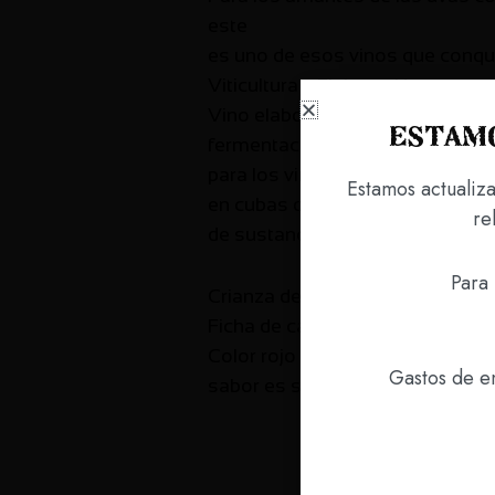
este
es uno de esos vinos que conqui
Viticultura y Elaboración:
Vino elaborado con viñas de Neb
Estamo
fermentaciones largas para los 
para los viñedos más ricos en ar
Estamos actualiz
en cubas de acero inoxidable co
re
de sustancias polifenólicas.
Para 
Crianza de 24 meses en barricas
Ficha de cata:
Color rojo rubí con reflejos gra
Gastos de en
sabor es suave, pleno, aterciope