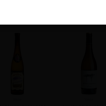
oductos Relaciona
Vinos
Vinos