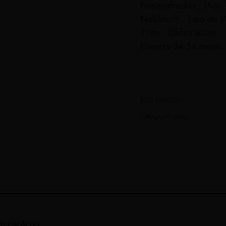
Fontanafredda ; Uvas:
Nebbiolo ; Tipo de V
Tinto ; Elaboración:
Crianza de 24 meses 
SKU
1000287
Categoría
Vinos
n carácter,