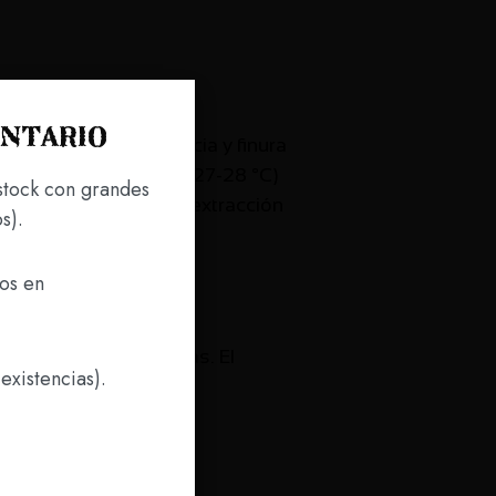
 d’Alba. Elaborado con
entario
ue premian la elegancia y finura
emperatura controlada (27-28 °C)
stock con grandes
tes para optimizar la extracción
s).
ros en
es y toques de especias. El
existencias).