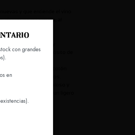
 nuevas y que entiende el vino
n discurso casi canalla, al
entario
demás del desfangado y
stock con grandes
 16 ºC .Crianza en depósito de
s).
cha de Cata:
e frutas de hueso, melocotón
ros en
 ciertos toques cítricos.
 boca, es complejo, goloso y
s notas frutales con un ligero
existencias).