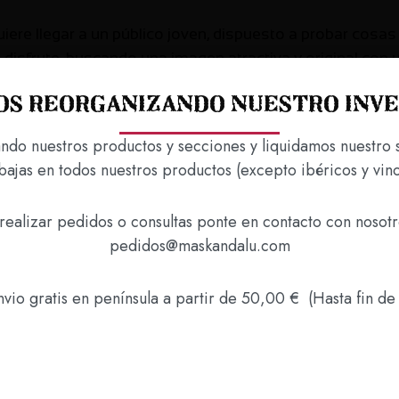
ere llegar a un público joven, dispuesto a probar cosas
disfrute, buscando una imagen atractiva y original con u
os tradicionalmente en Rioja.
s reorganizando nuestro inv
0% tempranillo blanco ) para la obtención del mosto, a
ando nuestros productos y secciones y liquidamos nuestro 
ación en depósitos de Inox. a temperatura controlada de
bajas en todos nuestros productos (excepto ibéricos y vino
durante 6 meses con remontados inversos semanales. Fi
ante. En nariz se presenta muy intenso y fresco. Notas d
¿Eres mayor de 18 años?
realizar pedidos o consultas ponte en contacto con nosot
inan con las frutas tropicales como maracuyá y mango y
pedidos@maskandalu.com
lores blancas como jazmín, lirio y magnolia. Una vez en
Sí
No
ada. Retrogusto muy prolongado en el que se funden la
vio gratis en península a partir de 50,00 € (Hasta fin de 
 bebiendo