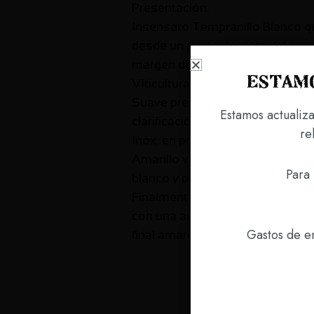
Presentación:
Insensato Tempranillo Blanco qui
desde un punto de vista del puro 
margen de los clichés establecid
Estamo
VIticultura y elaboración:
Suave prensado de las uvas ( 10
Estamos actualiz
clarificación del mismo. Ferment
re
Inox. en presencia de sus lías 
Amarillo verdoso, limpio y brill
Para 
blanco y paraguayo, que se comb
Finalmente aparecen aromas de f
con una acidez muy bien compens
Gastos de en
final amargo que invita a seguir