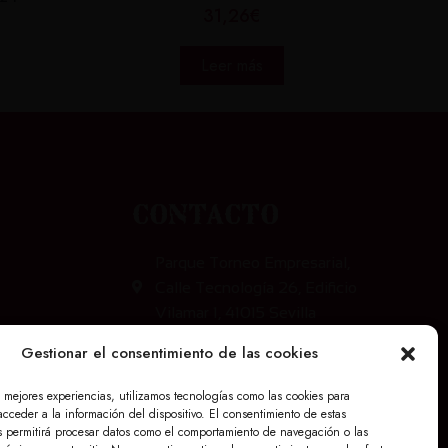
31,26
€
Leer más
Contacto
Parque Torneo Empresarial,
Calle Tecnología 26, Edificio
Vilamar 1, 41015 Sevilla
info@maskandalu.com
Gestionar el consentimiento de las cookies
676 640 294
s mejores experiencias, utilizamos tecnologías como las cookies para
I
cceder a la información del dispositivo. El consentimiento de estas
n
s permitirá procesar datos como el comportamiento de navegación o las
s