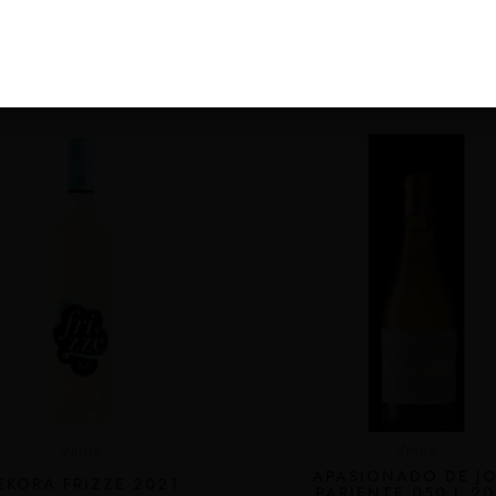
oductos Relaciona
Vinos
Vinos
APASIONADO DE J
EKORA FRIZZE 2021
PARIENTE 050 L 20