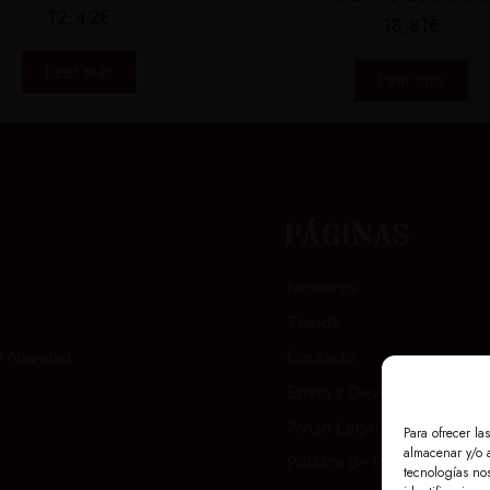
12,42
€
18,81
€
Leer más
Leer más
orías
Páginas
Nosotros
Tienda
e Navidad
Contacto
Envío y Devolución
Aviso Legal
Para ofrecer la
almacenar y/o a
Política de Privacidad
tecnologías no