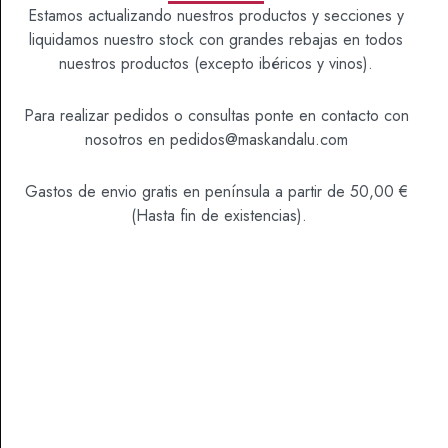
Estamos actualizando nuestros productos y secciones y
Sí
No
liquidamos nuestro stock con grandes rebajas en todos
SKU
1000190
nuestros productos (excepto ibéricos y vinos).
Categoría
Vinos
Para realizar pedidos o consultas ponte en contacto con
nosotros en
pedidos@maskandalu.com
Gastos de envio gratis en península a partir de 50,00 €
(Hasta fin de existencias).
DESCRIPCIÓN
Viticultura y Elaboración:
100% uvas pedro ximénez procedentes de los
mejores pagos de albariza de la Sierra de Montilla y
Moriles Altos. Terrenos ondulados y de laderas
suaves de Albariza. Selección de mostos de
“yema”, fermentación natural a temperatura
controlada y sin necesidad de encabezado. Similar a
la del fino, pues en definitiva es un fino viejo que