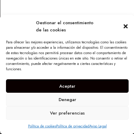
Gestionar el consentimiento
de las cookies
Contacto
Para ofrecer las mejores experiencias, utilizamos tecnologías como las cookies
Parque Torneo Empresarial, Calle Tecnología 26, Edificio
para almacenar y/o acceder a la información del dispositivo. El consentimiento
Vilamar 1, 41015 Sevilla
de estas tecnologías nos permitirá procesar datos como el comportamiento de
navegación o las identificaciones únicas en este sitio. No consentir o retirar el
info@maskandalu.com
consentimiento, puede afectar negativamente a ciertas características y
676 640 294
funciones.
I
n
Aceptar
s
t
a
Denegar
g
r
Copyright © 2024
. Todos los derechos
Mas K'Andalú
a
reservados
Ver preferencias
m
Política de cookies
Política de privacidad
Aviso Legal