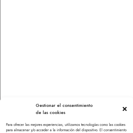
Vinos
Vinos
APASIONADO DE JOSÉ
NEKORA FRIZZE 2021
PARIENTE 050 L 2021
12,42
€
18,81
€
Leer más
Leer más
Gestionar el consentimiento
de las cookies
Contacto
Para ofrecer las mejores experiencias, utilizamos tecnologías como las cookies
Parque Torneo Empresarial, Calle Tecnología 26, Edificio
para almacenar y/o acceder a la información del dispositivo. El consentimiento