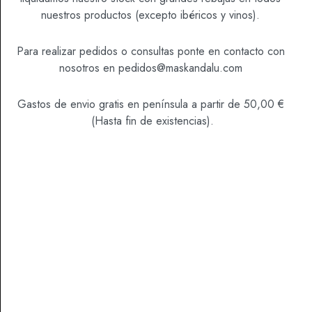
nuestros productos (excepto ibéricos y vinos).
SKU
1000242
Para realizar pedidos o consultas ponte en contacto con
nosotros en
pedidos@maskandalu.com
Categoría
Vinos
Gastos de envio gratis en península a partir de 50,00 €
(Hasta fin de existencias).
DESCRIPCIÓN
Presentación:
Este vino que elaboro con Juan Mari Arzak, es vivo,
persistente y sorprende por su carácter bajo su
delicada apariencia. Julián Chivite nombra a este
vino el ” rosado-joya” debido al evocador diseño de
la botella.
Viticultura y Elaboración.