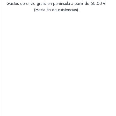
Categoría
Platos preparados
Gastos de envio gratis en península a partir de 50,00 €
(Hasta fin de existencias).
DESCRIPCIÓN
VALORACIONES (0)
Disfruta de un plato con mucho sabor a mar
Productos Relacionados