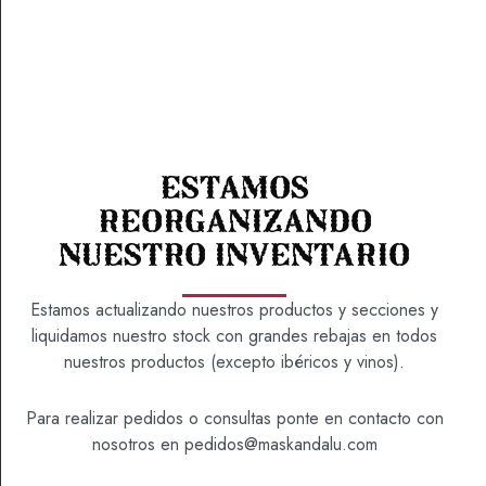
Estamos
reorganizando
nuestro inventario
ALBONDIGAS DE MERLUZA –
260 GR
Estamos actualizando nuestros productos y secciones y
liquidamos nuestro stock con grandes rebajas en todos
nuestros productos (excepto ibéricos y vinos).
6,50
€
Para realizar pedidos o consultas ponte en contacto con
nosotros en
pedidos@maskandalu.com
SKU
8000012