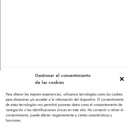
AGOTADO
Platos preparados
Platos preparados
ESPINACAS CON
MARMITAKO DE ATUN
GARBANZOS 240 GR
240 GR
5,77
€
6,63
€
Leer más
Leer más
Gestionar el consentimiento
de las cookies
Contacto
Para ofrecer las mejores experiencias, utilizamos tecnologías como las cookies
Parque Torneo Empresarial, Calle Tecnología 26, Edificio
para almacenar y/o acceder a la información del dispositivo. El consentimiento
Vilamar 1, 41015 Sevilla
de estas tecnologías nos permitirá procesar datos como el comportamiento de
navegación o las identificaciones únicas en este sitio. No consentir o retirar el
info@maskandalu.com
consentimiento, puede afectar negativamente a ciertas características y
funciones.
676 640 294