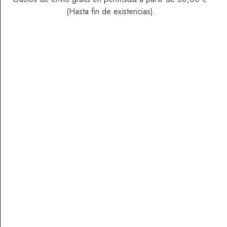
(Hasta fin de existencias).
DESCRIPCIÓN
VALORACIONES (0)
Paté de berenjenas, Ingredientes: berenjenas,
aceite de oliva virgen extra de la Sierra de Cádiz,
pan (harina trigo, agua, levadura y sal), vinagre de
jerez, ajo, especias, aceite de girasol y sal.
Productos Relacionados