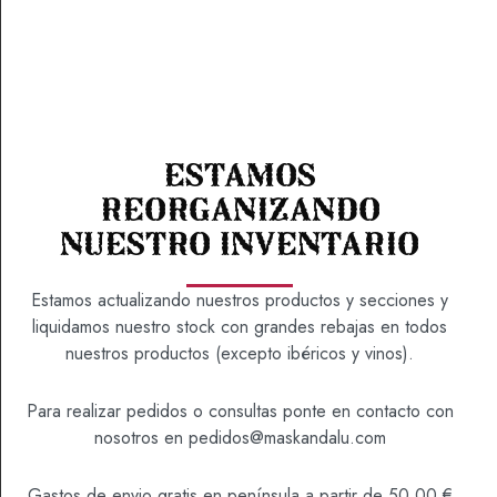
PATE BERENJENAS 230 GR
Estamos
reorganizando
3,95
€
nuestro inventario
Estamos actualizando nuestros productos y secciones y
SKU
9000002
liquidamos nuestro stock con grandes rebajas en todos
nuestros productos (excepto ibéricos y vinos).
Categoría
Patés
Para realizar pedidos o consultas ponte en contacto con
nosotros en
pedidos@maskandalu.com
Gastos de envio gratis en península a partir de 50,00 €