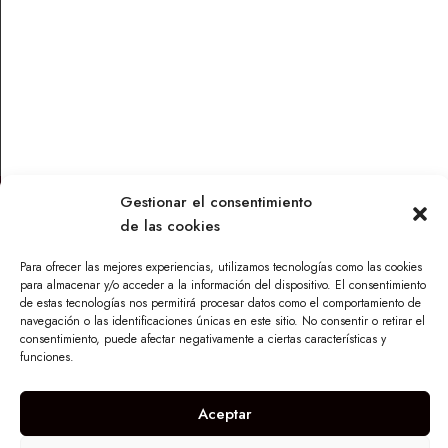
Patés
Patés
PATE ECOLOGICO
SOBRASADA ECOLOGICA
BERENJENA – 120 GR
VEGANA 120 GR
6,90
€
3,95
€
Leer más
Leer más
Gestionar el consentimiento
de las cookies
Contacto
Para ofrecer las mejores experiencias, utilizamos tecnologías como las cookies
Parque Torneo Empresarial, Calle Tecnología 26, Edificio
para almacenar y/o acceder a la información del dispositivo. El consentimiento
Vilamar 1, 41015 Sevilla
de estas tecnologías nos permitirá procesar datos como el comportamiento de
navegación o las identificaciones únicas en este sitio. No consentir o retirar el
info@maskandalu.com
consentimiento, puede afectar negativamente a ciertas características y
funciones.
676 640 294
I
n
Aceptar
s
t