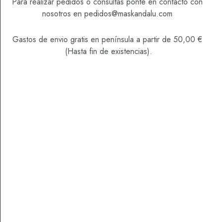
Para realizar pedidos o consultas ponte en contacto con
LIMPIAR
nosotros en
pedidos@maskandalu.com
Disponibilidad:
3 disponibles
Gastos de envio gratis en península a partir de 50,00 €
AÑADIR AL CARRITO
(Hasta fin de existencias).
SKU
3000004
Categoría
Mieles
DESCRIPCIÓN
INFORMACIÓN ADICIONAL
VALORACIONES (0)