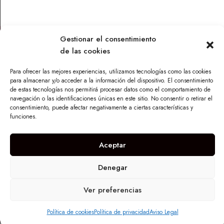
Gestionar el consentimiento
de las cookies
Contacto
Para ofrecer las mejores experiencias, utilizamos tecnologías como las cookies
Parque Torneo Empresarial, Calle Tecnología 26, Edificio
para almacenar y/o acceder a la información del dispositivo. El consentimiento
Vilamar 1, 41015 Sevilla
de estas tecnologías nos permitirá procesar datos como el comportamiento de
navegación o las identificaciones únicas en este sitio. No consentir o retirar el
info@maskandalu.com
consentimiento, puede afectar negativamente a ciertas características y
funciones.
676 640 294
I
n
Aceptar
s
t
a
Denegar
g
r
Copyright © 2024
. Todos los derechos
Mas K'Andalú
a
reservados
Ver preferencias
m
Política de cookies
Política de privacidad
Aviso Legal