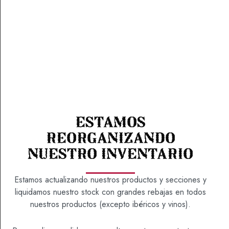
ROMERO
8,45
€
Estamos
¡Y ahora, llévate de regalo una cucharilla de madera
reorganizando
con la compra de tu tarro de miel!
nuestro inventario
Estamos actualizando nuestros productos y secciones y
ROMERO
: 500 ML
TAMAÑO
liquidamos nuestro stock con grandes rebajas en todos
cantidad
nuestros productos (excepto ibéricos y vinos).
500 ML