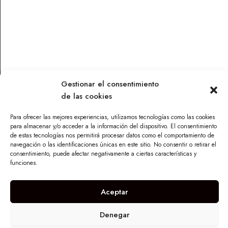
NARANJA
7,32
€
7,32
€
Leer más
Leer más
Gestionar el consentimiento
de las cookies
Contacto
Para ofrecer las mejores experiencias, utilizamos tecnologías como las cookies
Parque Torneo Empresarial, Calle Tecnología 26, Edificio
para almacenar y/o acceder a la información del dispositivo. El consentimiento
Vilamar 1, 41015 Sevilla
de estas tecnologías nos permitirá procesar datos como el comportamiento de
navegación o las identificaciones únicas en este sitio. No consentir o retirar el
info@maskandalu.com
consentimiento, puede afectar negativamente a ciertas características y
676 640 294
funciones.
I
n
Aceptar
s
t
a
Denegar
g
r
Copyright © 2024
. Todos los derechos
Mas K'Andalú