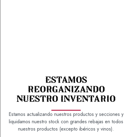
MERMELADA EXTRA
ECOLÓGICA DE NARANJA
AMARGA
Estamos
7,32
€
reorganizando
nuestro inventario
Sugerencias de consumo/maridaje:
Puede usarse
para elaborar vinagretas y aliños agridulces, aderezar
Estamos actualizando nuestros productos y secciones y
ensaladas o para elaborar bizcochos y postres con
liquidamos nuestro stock con grandes rebajas en todos
chocolate. Marida muy bien con la vainilla y el jengibre.
nuestros productos (excepto ibéricos y vinos).