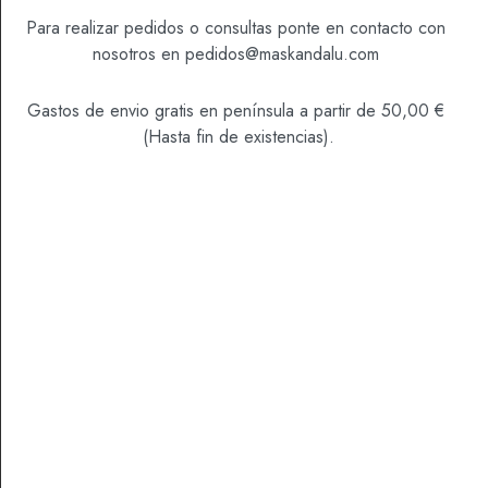
Para realizar pedidos o consultas ponte en contacto con
nosotros en
pedidos@maskandalu.com
Categoría
Mermeladas
Gastos de envio gratis en península a partir de 50,00 €
(Hasta fin de existencias).
DESCRIPCIÓN
INFORMACIÓN ADICIONAL
VALORACIONES (0)
Ingredientes:
Naranjas amargas*, azúcar de caña*,
pectina de cítricos.
*Producto Eco/Bio Certificado.
Elaborada con 60g de fruta cada 100g y contenido
reducido de azúcar**. Contenido total de azúcares
38g cada 100g (azúcar fruta + azúcar caña). Valor