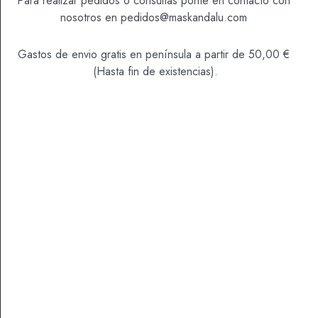
Para realizar pedidos o consultas ponte en contacto con
BELLOTA
nosotros en
pedidos@maskandalu.com
100
LIMPIAR
%
cantidad
Gastos de envio gratis en península a partir de 50,00 €
AÑADIR AL CARRITO
(Hasta fin de existencias).
SKU
4000017
Categoría
Ibéricos
INFORMACIÓN ADICIONAL
VALORACIONES (0)
Peso
100 GR