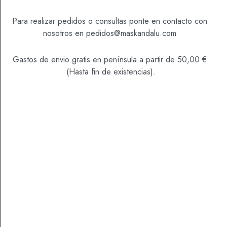
manjares
Para realizar pedidos o consultas ponte en contacto con
Indica en las notas del pedido de qué sabor quieres tu
nosotros en
pedidos@maskandalu.com
mermelada entre: fresa, higo, mango, arándanos,
melocotón, naranja, cereza y frutos rojos.
Gastos de envio gratis en península a partir de 50,00 €
(Hasta fin de existencias).
CAVA STARS BRUT NATURE RESERVA – 750
CL
MERMELADA – 175 GR
BOMBONES FERRERO ROCHER – 16 UD
BOMBONES LINDT – 200 GR
REVUELTO FRUTOS SECOS BI – 126 GR
Categoría
Cajas personalizadas