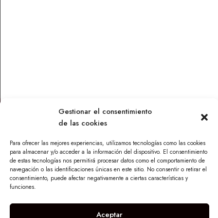
Cajas personalizadas
Cajas personalizadas
CAJA PREPARANDO LA
CAJA FERIA DE ABRIL
CARRETA
32,00
€
70,00
€
Leer más
Leer más
Gestionar el consentimiento
de las cookies
Contacto
Para ofrecer las mejores experiencias, utilizamos tecnologías como las cookies
Parque Torneo Empresarial, Calle Tecnología 26, Edificio
para almacenar y/o acceder a la información del dispositivo. El consentimiento
Vilamar 1, 41015 Sevilla
de estas tecnologías nos permitirá procesar datos como el comportamiento de
navegación o las identificaciones únicas en este sitio. No consentir o retirar el
info@maskandalu.com
consentimiento, puede afectar negativamente a ciertas características y
676 640 294
funciones.
I
n
Aceptar
s