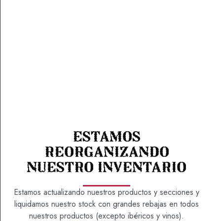
CAJA ROSA ROJA
Estamos
reorganizando
47,95
€
nuestro inventario
Burbujeante como el cava y dulce como los
bombones, la caja rosa roja es símbolo de amor y
Estamos actualizando nuestros productos y secciones y
pasión. Podrás darle más chispa a esa noche o ese
liquidamos nuestro stock con grandes rebajas en todos
día y disfrutar con la persona que desees estos
nuestros productos (excepto ibéricos y vinos).