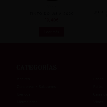
Vinos
JOSE
TINTO DO UMIA 2020
19,40
€
Leer más
Categ
Categorías
Aceites
Panes
Conservas / Salazones
Patés
Ibéricos
Cajas d
Mermeladas
Vinos