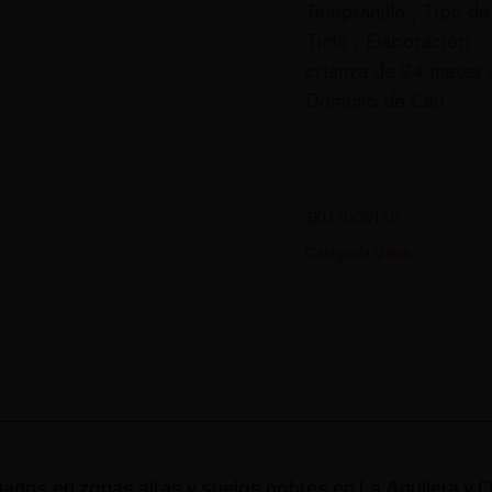
Tempranillo ; Tipo de
Tinto ; Elaboración:
crianza de 24 meses 
Dominio de Cair
SKU
1000130
Categoría
Vinos
ados en zonas altas y suelos pobres en La Aguilera y Qu