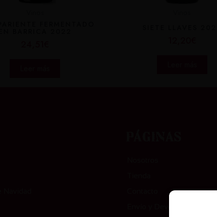
Vinos
Vinos
 PARIENTE FERMENTADO
SIETE LLAVES 20
EN BARRICA 2022
12,20
€
24,51
€
Leer más
Leer más
orías
Páginas
Nosotros
Tienda
e Navidad
Contacto
Envío y Devolución