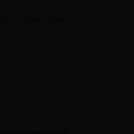
 Vino:
en barrica francesa ; Bodega:
intana del Pidio auna altiud