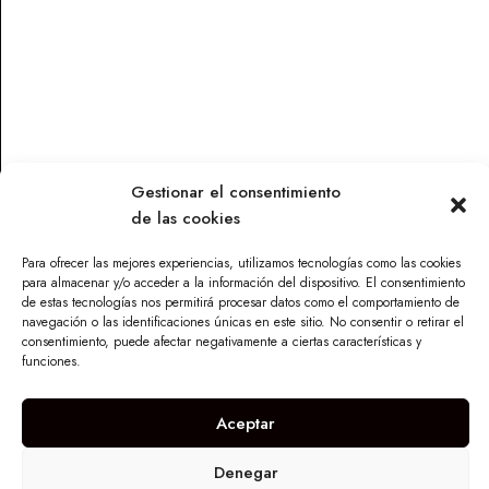
NEKORA FRIZZE 2021
DEMIMO 2021
12,42
€
11,26
€
Leer más
Leer más
Gestionar el consentimiento
de las cookies
Contacto
Para ofrecer las mejores experiencias, utilizamos tecnologías como las cookies
Parque Torneo Empresarial, Calle Tecnología 26, Edificio
para almacenar y/o acceder a la información del dispositivo. El consentimiento
Vilamar 1, 41015 Sevilla
de estas tecnologías nos permitirá procesar datos como el comportamiento de
navegación o las identificaciones únicas en este sitio. No consentir o retirar el
info@maskandalu.com
consentimiento, puede afectar negativamente a ciertas características y
funciones.
676 640 294
I
n
Aceptar
s
t
a
Denegar
g