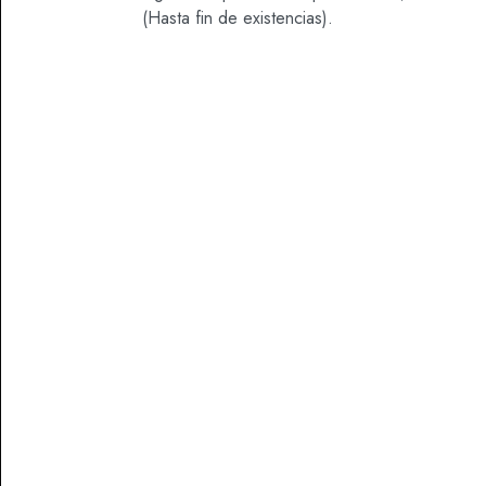
(Hasta fin de existencias).
DESCRIPCIÓN
Vino Generoso de la D.O. Jerez-Xérés-Sherry, de
crianza exclusivamente oxidativa, muy
evolucionados por su particular crianza y por su
vejez, más de treinta años en barrica de madera.
Productos Relacionados