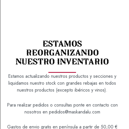
Estamos
OLOROSO VIEJO 30 VORS
reorganizando
¿Eres mayor de 18 años?
nuestro inventario
64,10
€
Estamos actualizando nuestros productos y secciones y
Sí
No
liquidamos nuestro stock con grandes rebajas en todos
SKU
1000317
nuestros productos (excepto ibéricos y vinos).
Categoría
Vinos
Para realizar pedidos o consultas ponte en contacto con
nosotros en
pedidos@maskandalu.com
Gastos de envio gratis en península a partir de 50,00 €