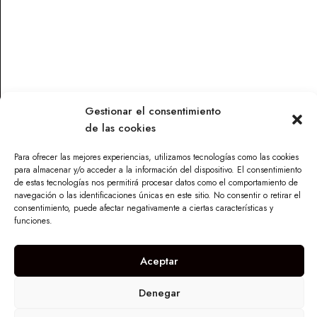
21,36
€
14,00
€
Leer más
Leer más
Gestionar el consentimiento
de las cookies
Contacto
Para ofrecer las mejores experiencias, utilizamos tecnologías como las cookies
Parque Torneo Empresarial, Calle Tecnología 26, Edificio
para almacenar y/o acceder a la información del dispositivo. El consentimiento
Vilamar 1, 41015 Sevilla
de estas tecnologías nos permitirá procesar datos como el comportamiento de
navegación o las identificaciones únicas en este sitio. No consentir o retirar el
info@maskandalu.com
consentimiento, puede afectar negativamente a ciertas características y
676 640 294
funciones.
I
n
Aceptar
s
t
a
Denegar
g
r
Copyright © 2024
. Todos los derechos
Mas K'Andalú
a
reservados