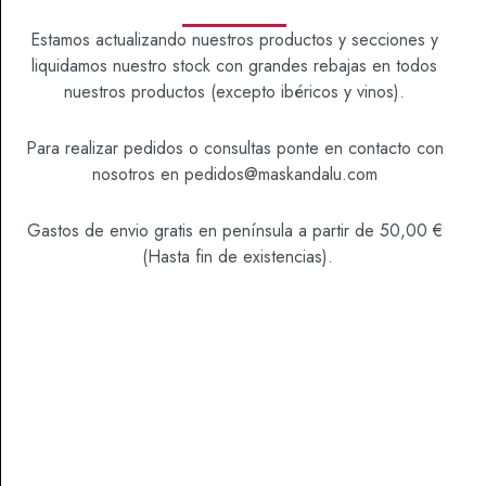
Estamos actualizando nuestros productos y secciones y
Sí
No
liquidamos nuestro stock con grandes rebajas en todos
SKU
1000153
nuestros productos (excepto ibéricos y vinos).
Categoría
Vinos
Para realizar pedidos o consultas ponte en contacto con
nosotros en
pedidos@maskandalu.com
Gastos de envio gratis en península a partir de 50,00 €
(Hasta fin de existencias).
DESCRIPCIÓN
Presentación:
Los Iceni fueron una tribu Britana que habitó en
Inglaterra entre los siglos I a.c. y el I d.c. los Iceni
fueron conocidos como la gente del caballo y
comenzaron a acuñar moneda hacia el año 10 a.c.
creando una adaptación especial del diseño galo
“cara/caballo” que se representa en la cápsula de la