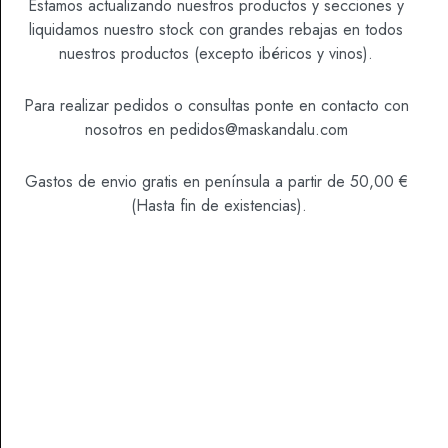
Estamos actualizando nuestros productos y secciones y
Sí
No
liquidamos nuestro stock con grandes rebajas en todos
nuestros productos (excepto ibéricos y vinos).
SKU
1000024
Categoría
Vinos
Para realizar pedidos o consultas ponte en contacto con
nosotros en
pedidos@maskandalu.com
Gastos de envio gratis en península a partir de 50,00 €
(Hasta fin de existencias).
DESCRIPCIÓN
Viticultura y Elaboración:
Subzona del Valle del Salnés, vendimia manual,
viñas de más de 35 años procedente de terrenos
con alto contenido en granito, a orillas de la ría de
Arousa, con un marcado carácter Atlántico.
Despalillado y maceración en frío de 6 a 8 horas,
elaborado a partir de los mejores mostos macerados