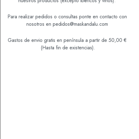
nuestros productos (excepto ibéricos y vinos).
Para realizar pedidos o consultas ponte en contacto con
SKU
1000248
nosotros en
pedidos@maskandalu.com
Categoría
Vinos
Gastos de envio gratis en península a partir de 50,00 €
(Hasta fin de existencias).
DESCRIPCIÓN
Presentación:
Expresión alicantina de la Monastrell, viñedos en
Pinoso y elaboración en Monóvar.
Viticultura y Elaboración.
Racimos compactos y medianos. La vendimia se
realiza normalmente a mediados de octubre y tiene
una media-alta resistencia a las sequías. Uva muy