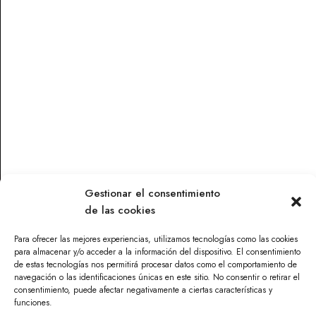
Vinos
Vinos
QUINTA DE COUSELO
MUS LIAS 2021
2021
14,00
€
19,86
€
Leer más
Leer más
Gestionar el consentimiento
de las cookies
Contacto
Para ofrecer las mejores experiencias, utilizamos tecnologías como las cookies
Parque Torneo Empresarial, Calle Tecnología 26, Edificio
para almacenar y/o acceder a la información del dispositivo. El consentimiento
Vilamar 1, 41015 Sevilla
de estas tecnologías nos permitirá procesar datos como el comportamiento de
navegación o las identificaciones únicas en este sitio. No consentir o retirar el
info@maskandalu.com
consentimiento, puede afectar negativamente a ciertas características y
676 640 294
funciones.