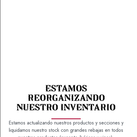
Arbui 2020
18,65
€
Uvas:
Monastrell ; Elaboración:
Estamos
Crianza de 15 meses en barrica de roble francés ;
reorganizando
Origen (D.O.):
¿Eres mayor de 18 años?
nuestro inventario
Alicante ; Bodega:
Alejandro ; Tipo de Vino:
Estamos actualizando nuestros productos y secciones y
Tinto
Sí
No
liquidamos nuestro stock con grandes rebajas en todos